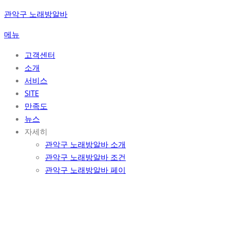
콘
관악구 노래방알바
텐
메뉴
츠
로
고객센터
바
소개
로
서비스
가
SITE
기
만족도
뉴스
자세히
관악구 노래방알바 소개
관악구 노래방알바 조건
관악구 노래방알바 페이