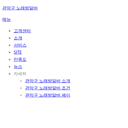
콘
관악구 노래방알바
텐
메뉴
츠
로
고객센터
바
소개
로
서비스
가
SITE
기
만족도
뉴스
자세히
관악구 노래방알바 소개
관악구 노래방알바 조건
관악구 노래방알바 페이