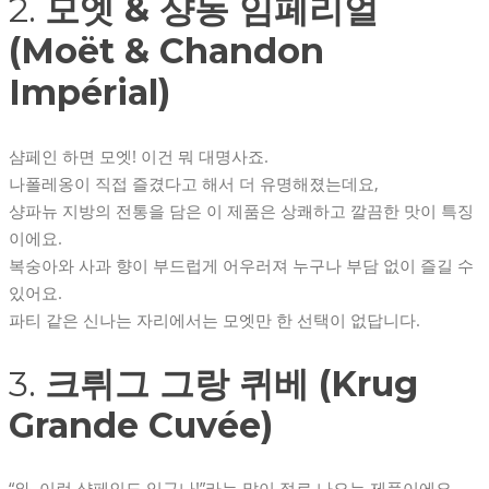
2.
모엣 & 샹동 임페리얼
(Moët & Chandon
Impérial)
샴페인 하면 모엣! 이건 뭐 대명사죠.
나폴레옹이 직접 즐겼다고 해서 더 유명해졌는데요,
샹파뉴 지방의 전통을 담은 이 제품은 상쾌하고 깔끔한 맛이 특징
이에요.
복숭아와 사과 향이 부드럽게 어우러져 누구나 부담 없이 즐길 수
있어요.
파티 같은 신나는 자리에서는 모엣만 한 선택이 없답니다.
3.
크뤼그 그랑 퀴베 (Krug
Grande Cuvée)
“와, 이런 샴페인도 있구나!”라는 말이 절로 나오는 제품이에요.