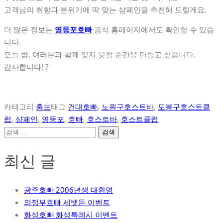
고객님의 취향과 분위기에 딱 맞는 샴페인을 추천해 드릴게요.
더 많은 정보는
영등포호빠
공식 홈페이지에서도 확인할 수 있습
니다.
오늘 밤, 여러분과 함께 잊지 못할 순간을 만들고 싶습니다.
감사합니다! ?
카테고리
홍보
태그
건대호빠
,
노원구호스트바
,
도봉구호스트클
럽
,
샴페인
,
영등포
,
호빠
,
호스트바
,
호스트클럽
검
색:
최신 글
광주호빠 2006년생 대환영
의정부호빠 세뱃돈 이벤트
화성호빠 화성특례시 이벤트