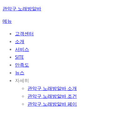
콘
관악구 노래방알바
텐
메뉴
츠
로
고객센터
바
소개
로
서비스
가
SITE
기
만족도
뉴스
자세히
관악구 노래방알바 소개
관악구 노래방알바 조건
관악구 노래방알바 페이