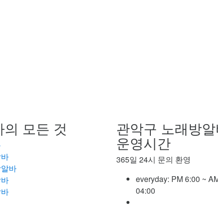
의 모든 것
관악구 노래방알
운영시간
롱
알바
365일 24시 문의 환영
방알바
everyday:
PM 6:00 ~ A
알바
04:00
알바