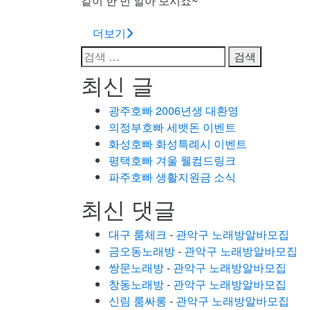
같이 한 번 알아 보시죠~
더보기
검
색:
최신 글
광주호빠 2006년생 대환영
의정부호빠 세뱃돈 이벤트
화성호빠 화성특례시 이벤트
평택호빠 겨울 웰컴드링크
파주호빠 생활지원금 소식
최신 댓글
대구 룸체크
-
관악구 노래방알바모집
금오동노래방
-
관악구 노래방알바모집
쌍문노래방
-
관악구 노래방알바모집
창동노래방
-
관악구 노래방알바모집
신림 룸싸롱
-
관악구 노래방알바모집