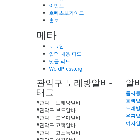
이벤트
호빠초보가이드
홍보
메타
로그인
입력 내용 피드
댓글 피드
WordPress.org
관악구 노래방알바-
알바
태그
룸싸
호빠
#관악구 노래방알바
노래
#관악구 보도알바
유흥
#관악구 도우미알바
여자
#관악구 고액알바
#관악구 고소득알바
#관악구 여자알바